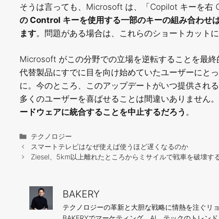
そうは言っても、Microsoft は、「Copilot キーを
の Control キーを使用する一部のキーの組み合
ます
。問題がある場合は、これらのショートカットに右の
Microsoft がこの分野での立場を逆転すること
代替製品にすでに目を向け始めていたユーザーにと
に。今のところ、このアップデートがいつ提供されるかは
多くのユーザーを喜ばせることは間違いありません
ードウェアに統合することを中止するだろう
。
カ
テクノロジー
テ
スマートテレビはなぜ使えば使うほど遅くなるのか
ゴ
Ziesel、5km以上離れたところからミサイルで戦車を破壊
リ
ー
BAKERY
テクノロジーの革新と大胆な戦略に情熱を注ぐリョ
BAKERYでマーケティング、AI、テックのトレ