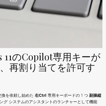
ws 11のCopilot専用キーが
、再割り当てを許可す
交換を依頼し始めた
右Ctrl
専用キーボードの 1 つ
副操縦
ィング システムのアシスタントのランチャーとして機能