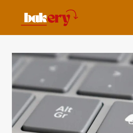
コ
ン
テ
ン
ツ
へ
ス
キ
ッ
プ