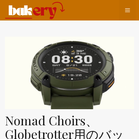
コ
メ
ン
テ
ン
ニ
ツ
へ
ュ
ス
キ
ッ
ー
プ
Nomad Choirs、
Globetrotter用のバッ