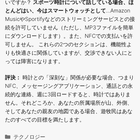
いですか？
スポーツ時計について話している場合、ほ
とんどはい、今はスマートウォッチとして
…Amazon
MusicやSportifyなどのストリーミングサービスとの接
続を許可していません（ただし、MP3ファイルを簡単
にダウンロードします）。また、NFCでの支払いを許
可しません。
これらの2つのセクションは、機能性よ
りも快適さに関係していますが、交渉できない人にと
っては障害になります。
評決：
時計との「深刻な」関係が必要な場合、つまり
NFC、メッセージングアプリケーション、通話との永
続的な連絡、週に3回ロードすると、時計ではありま
せん。それどころか、あなたの所属場所が山、外側、
そしてあなたの親友の地図である場合、遊牧民はあな
たのすべての目標を満たします。
カ
テクノロジー