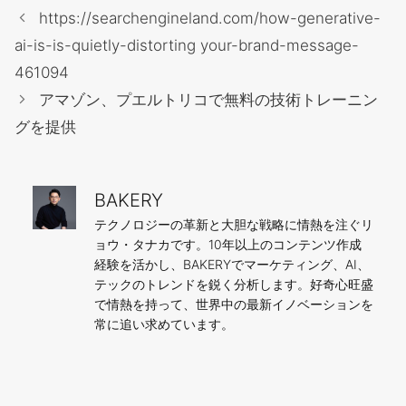
テ
https://searchengineland.com/how-generative-
ゴ
ai-is-is-quietly-distorting your-brand-message-
リ
461094
ー
アマゾン、プエルトリコで無料の技術トレーニン
グを提供
BAKERY
テクノロジーの革新と大胆な戦略に情熱を注ぐリ
ョウ・タナカです。10年以上のコンテンツ作成
経験を活かし、BAKERYでマーケティング、AI、
テックのトレンドを鋭く分析します。好奇心旺盛
で情熱を持って、世界中の最新イノベーションを
常に追い求めています。