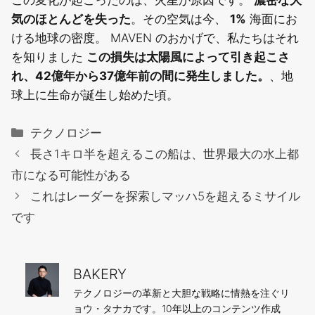
気のほとんどを失った
。その空気は今、
1%
海面にお
ける地球の密度。 MAVEN のおかげで、私たちはそれ
を知りました
この損失は太陽風によって引き起こさ
れ、42億年から37億年前の間に発生しました。
、地
球上に生命が誕生し始めた頃。
カ
テクノロジー
テ
長さ1キロ半を超えるこの船は、世界最大の水上都
ゴ
市になる可能性がある
リ
これはレーダーを探索しマッハ5を超えるミサイル
ー
です
BAKERY
テクノロジーの革新と大胆な戦略に情熱を注ぐリ
ョウ・タナカです。10年以上のコンテンツ作成