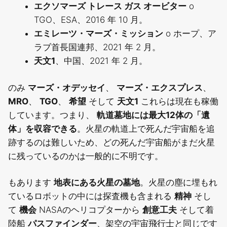
エクソマーズ トレース ガス オービター
o
TGO、ESA、2016 年 10 月。
エミレーツ・マーズ・ミッション
o ホープ、ア
ラブ首長国連邦、2021 年 2 月。
天文1
、中国、2021 年 2 月。
のみ
マーズ・オデッセイ
、
マーズ・エクスプレス
、
MRO
、
TGO
、
希望
そして
天文1
これらは現在も稼働
しています。つまり、
軌道墓地には最大12体の「遺
体」を収容できる
。火星の軌道上で死んだ宇宙船を追
跡するのは難しいため、どの死んだ宇宙船がまだ火星
に残っているのかは一般的に不明です。
もあります
地表にある火星の墓地
。火星の塵に埋もれ
ているロボットの中には探査機も含まれる
精神
そし
て
機会
NASAのヘリコプターから
創意工夫
そして着
陸船
パスファインダー
、架空の宇宙飛行士と同じです