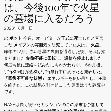
は、今後100年で火星
の墓場に入るだろう
2026年6月11日
の
ポット
今週、オービターが正式に死亡したと宣言
した
メイブン
の雰囲気を研究していた人は、
火星
。
昨年の12月、赤い惑星の裏側を通過した後、それは始
まりました
制御不能に回転し、通信を停止しました
何度も彼に連絡を試みたにもかかわらず。 6か月後、
宇宙機関は探査機が宇宙飛行中にあったと発表した。
「回復不可能な状態」
エネルギーを使い果たし、任務
を終えた。この結果を引き起こした原因はまだ調査中
です。
NASAは長く続いたミッションのこの結末を予想して