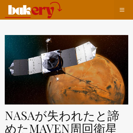
コ
メ
ン
テ
ン
ニ
ツ
へ
ュ
ス
キ
ッ
ー
プ
NASAが失われたと諦
めたMAVEN周回衛星