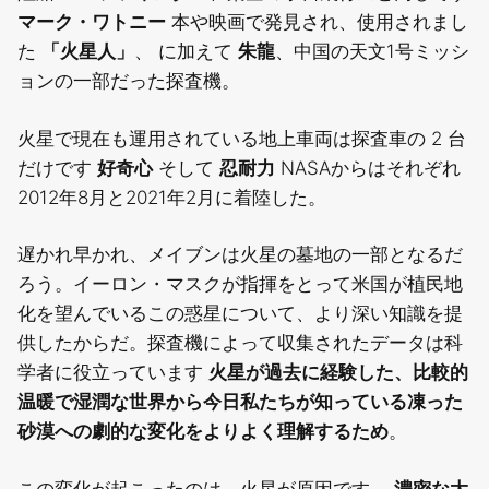
マーク・ワトニー
本や映画で発見され、使用されまし
た
「火星人」
、 に加えて
朱龍
、中国の天文1号ミッシ
ョンの一部だった探査機。
火星で現在も運用されている地上車両は探査車の 2 台
だけです
好奇心
そして
忍耐力
NASAからはそれぞれ
2012年8月と2021年2月に着陸した。
遅かれ早かれ、メイブンは火星の墓地の一部となるだ
ろう。イーロン・マスクが指揮をとって米国が植民地
化を望んでいるこの惑星について、より深い知識を提
供したからだ。探査機によって収集されたデータは科
学者に役立っています
火星が過去に経験した、比較的
温暖で湿潤な世界から今日私たちが知っている凍った
砂漠への劇的な変化をよりよく理解するため
。
この変化が起こったのは、火星が原因です。
濃密な大