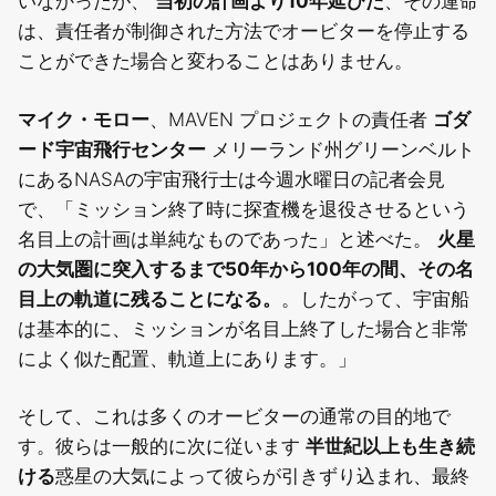
いなかったが、
当初の計画より10年延びた
、その運命
は、責任者が制御された方法でオービターを停止する
ことができた場合と変わることはありません。
マイク・モロー
、MAVEN プロジェクトの責任者
ゴダ
ード宇宙飛行センター
メリーランド州グリーンベルト
にあるNASAの宇宙飛行士は今週水曜日の記者会見
で、「ミッション終了時に探査機を退役させるという
名目上の計画は単純なものであった」と述べた。
火星
の大気圏に突入するまで50年から100年の間、その名
目上の軌道に残ることになる。
。したがって、宇宙船
は基本的に、ミッションが名目上終了した場合と非常
によく似た配置、軌道上にあります。」
そして、これは多くのオービターの通常の目的地で
す。彼らは一般的に次に従います
半世紀以上も生き続
ける
惑星の大気によって彼らが引きずり込まれ、最終