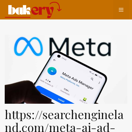
コ
メ
ン
テ
ン
ニ
ツ
へ
ュ
ス
キ
ッ
ー
プ
https://searchenginela
nd.com/meta-ai-ad-