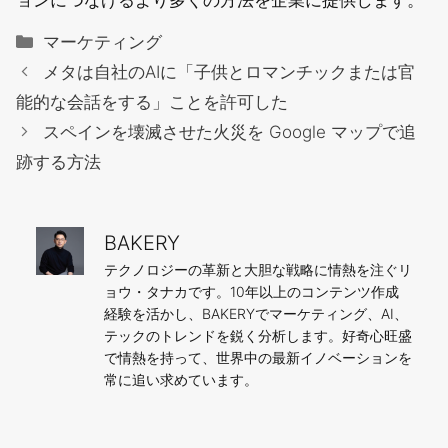
カ
マーケティング
テ
メタは自社のAIに「子供とロマンチックまたは官
ゴ
能的な会話をする」ことを許可した
リ
スペインを壊滅させた火災を Google マップで追
ー
跡する方法
BAKERY
テクノロジーの革新と大胆な戦略に情熱を注ぐリ
ョウ・タナカです。10年以上のコンテンツ作成
経験を活かし、BAKERYでマーケティング、AI、
テックのトレンドを鋭く分析します。好奇心旺盛
で情熱を持って、世界中の最新イノベーションを
常に追い求めています。