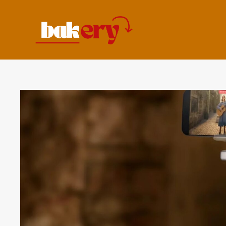
コ
ン
テ
ン
ツ
へ
ス
キ
ッ
プ