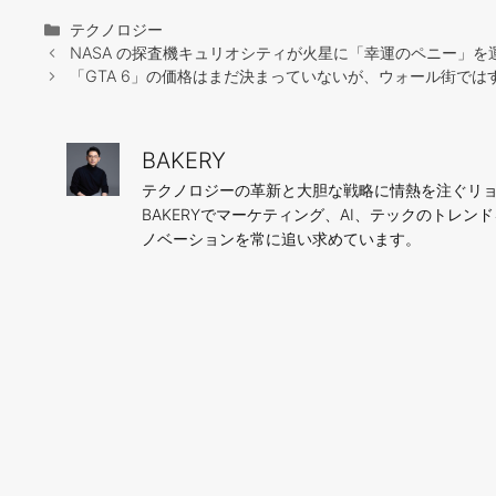
カ
テクノロジー
テ
NASA の探査機キュリオシティが火星に「幸運のペニー」を
ゴ
「GTA 6」の価格はまだ決まっていないが、ウォール街で
リ
ー
BAKERY
テクノロジーの革新と大胆な戦略に情熱を注ぐリョ
BAKERYでマーケティング、AI、テックのトレ
ノベーションを常に追い求めています。