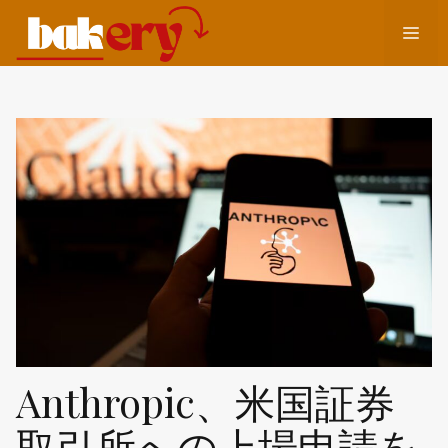
コ
メ
ン
テ
ン
ニ
ツ
へ
ュ
ス
キ
ッ
ー
プ
Anthropic、米国証券
取引所への上場申請を