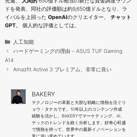
先週、
人間的
650億ドル相当の新たな資金調達ラウン
ドを発表、同社の評価額は約9,650億ドルとなり、ラ
イバルを上回った
OpenAI
のクリエイター、
チャット
GPT、
個人的な評価としては。
カ
人工知能
テ
ハードゲーミングの理由 – ASUS TUF Gaming
ゴ
A14
リ
Amazfit Active 3 プレミアム、非常に良い
ー
BAKERY
テクノロジーの革新と大胆な戦略に情熱を注ぐリ
ョウ・タナカです。10年以上のコンテンツ作成
経験を活かし、BAKERYでマーケティング、AI、
テックのトレンドを鋭く分析します。好奇心旺盛
で情熱を持って、世界中の最新イノベーションを
常に追い求めています。