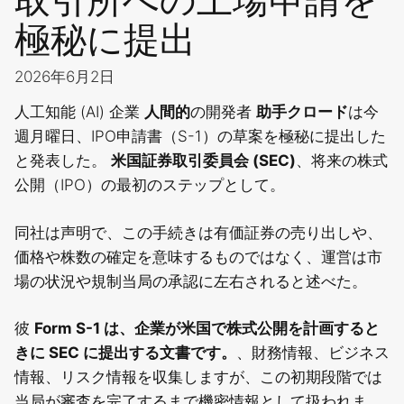
極秘に提出
2026年6月2日
人工知能 (AI) 企業
人間的
の開発者
助手クロード
は今
週月曜日、IPO申請書（S-1）の草案を極秘に提出した
と発表した。
米国証券取引委員会
(SEC)
、将来の株式
公開（IPO）の最初のステップとして。
同社は声明で、この手続きは有価証券の売り出しや、
価格や株数の確定を意味するものではなく、運営は市
場の状況や規制当局の承認に左右されると述べた。
彼
Form S-1 は、企業が米国で株式公開を計画すると
きに SEC に提出する文書です。
、財務情報、ビジネス
情報、リスク情報を収集しますが、この初期段階では
当局が審査を完了するまで機密情報として扱われま