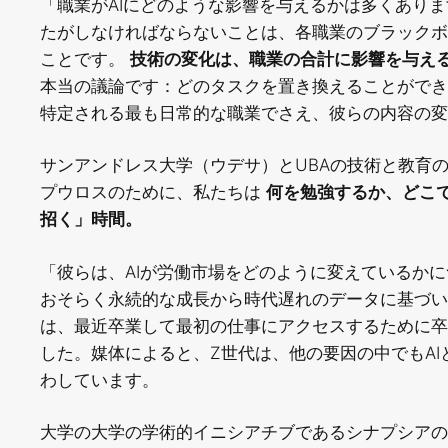
「職業がAIにどのような影響を与えるかは多くあり
たがしなければならないことは、各職業のブラックボ
ことです。
技術の変化は、職業の合計に影響を与え
本当の議論です：どのタスクを置き換えることができ
特定される最も日常的な職業でさえ、彼らの内容の変
サンアンドレス大学（ウデサ）とUBAの技術と教育
プウロスのために、私たちは
何を勉強するか、どこ
招く」時間。
「彼らは、AIが労働市場をどのように変えているか
おそらく永続的な成長から時代遅れのデータに基づい
は、最近卒業して最初の仕事にアクセスするために卒
した。媒体によると、Z世代は、他の要因の中でもA
わしています。
大学の大学の学術的イニシアチブであるシナプシアのア