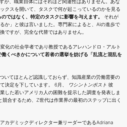
ますが、職業自体にはそれほど関連性はありません。あな
ックスを開いて、タスクで何が起こっているのかを見る
るのではなく、特定のタスクに影響を与えます。
それが
るか」と彼は言いました。専門家によると、AIの進歩で
換ですが、完全な代替ではありません。
の変化の社会学者であり教授であるアレハンドロ・アルト
で働くべきかについて若者の選挙を妨げる「乱流と混乱を
についてほとんど認識しておらず、知識産業の労働需要の
て決定を下しています。 6月、
ワシントンポスト
彼
業した若いアメリカ人の困難を提示した調査を発表しま
Iと競合するため、Z世代は作業界の最初のステップに出く
カデミックディレクター兼リーダーであるAdriana