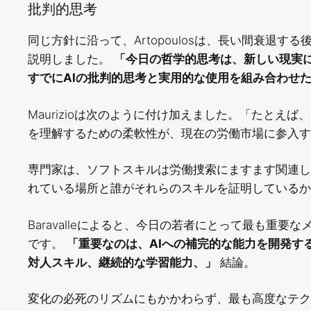
批判的思考
同じ方針に沿って、Artopoulosは、長い間衰退
説明しました。
「今日の哲学的思考は、新しい現実
すでにAIの批判的思考と実用的な使用を組み合わせ
Maurizioは次のように付け加えました。「たと
を理解するための柔軟性が、現在の労働市場に参入す
専門家は、ソフトスキルは労働捜索にますます関連し
れている場所と誰がそれらのスキルを証明しているか
Baravalleによると、今日の若者にとって最も重
です。
「重要なのは、AIへの補完的な能力を開発す
対人スキル、継続的な学習能力、」
結論。
変化の必死のリズムにもかかわらず、最も高度なテク