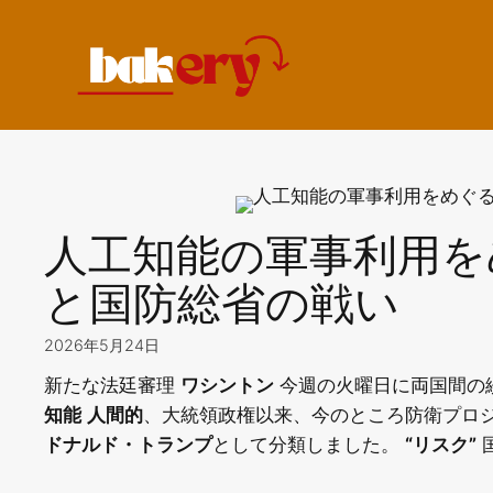
コ
ン
テ
ン
ツ
へ
ス
キ
人工知能の軍事利用を
ッ
プ
と国防総省の戦い
2026年5月24日
新たな法廷審理
ワシントン
今週の火曜日に両国間の
知能
人間的
、大統領政権以来、今のところ防衛プロ
ドナルド・トランプ
として分類しました。
“リスク”