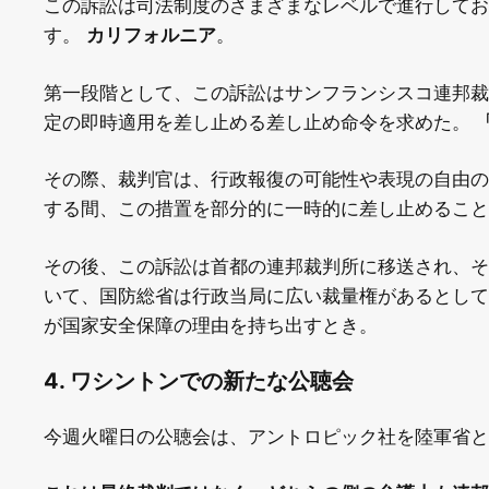
この訴訟は司法制度のさまざまなレベルで進行してお
す。
カリフォルニア
。
第一段階として、この訴訟はサンフランシスコ連邦裁
定の即時適用を差し止める差し止め命令を求めた。
その際、裁判官は、行政報復の可能性や表現の自由の
する間、この措置を部分的に一時的に差し止めること
その後、この訴訟は首都の連邦裁判所に移送され、そ
いて、国防総省は行政当局に広い裁量権があるとし
が国家安全保障の理由を持ち出すとき。
4. ワシントンでの新たな公聴会
今週火曜日の公聴会は、アントロピック社を陸軍省と