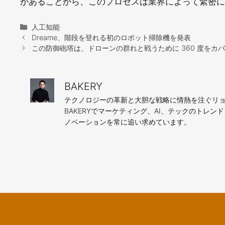
があることから、このプロセスは業界によって緊密に
カ
人工知能
テ
Dreame、階段を登れる初のロボット掃除機を発表
ゴ
この防御砲塔は、ドローンの群れと戦うために 360 度をカバ
リ
ー
BAKERY
テクノロジーの革新と大胆な戦略に情熱を注ぐリョ
BAKERYでマーケティング、AI、テックのトレ
ノベーションを常に追い求めています。