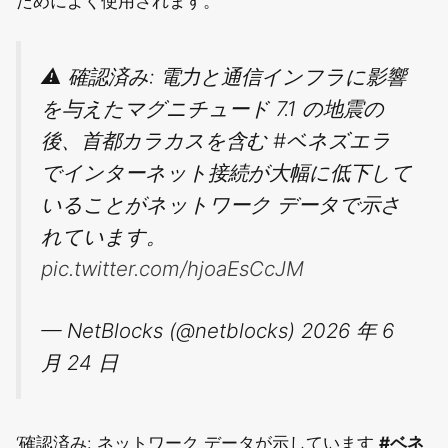
ためによく使用されます。
⚠️ 確認済み: 電力と通信インフラに影響
を与えたマグニチュード 7.1 の地震の
後、首都カラカスを含む #ベネズエラ
でインターネット接続が大幅に低下して
いることがネットワーク データで示さ
れています。
pic.twitter.com/hjoaEsCcJM
— NetBlocks (@netblocks) 2026 年 6
月 24 日
‘確認済み: ネットワーク データが示しています
#ベネ