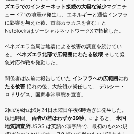
ズエラでのインターネット接続の大幅な減少
マグニチ
ュード7.1の地震が発生し、エネルギーと通信インフラ
に影響を与えた後、首都カラカスを含む」と
NetBlocksはソーシャルネットワークXで指摘した。
ベネズエラ当局は地震による被害の調査を続けてい
る。
ベネズエラ北部で広範囲にわたる破壊
そして緊
急対応作戦を発動した。
関係者は以前に報告していた
インフラへの広範囲にわ
たる被害
揺れの後、大統領が就任して、
デルシー・
ロドリゲス
、国家非常事態を宣言。
2回の揺れは6月24日水曜日午後6時過ぎに発生した。
現地時間、
両者の差はわずか39秒
。によると、
米国
地質調査所
USGS は英語の頭字語で、最初のものの規