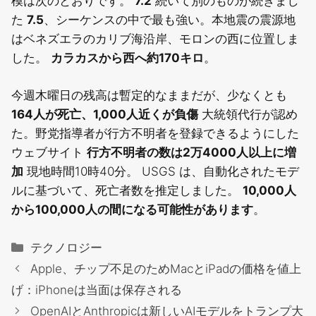
模は次のとおりです。
7.2
続いて別のものが続きまし
た
7.5
、シーケンスの中で最も強い。本地震の震源地
はベネズエラのカリブ海沿岸、モロンの西に位置しま
した。
カラカスから西へ約170キロ
。
今週木曜日の残高は暫定的なままだが、少なくとも
164人が死亡、1,000人近くが負傷
大統領代行が認め
た。野党指導者が行方不明者を登録できるようにした
ウェブサイト
行方不明者の数は2万4000人以上に増
加
現地時間10時40分。 USGS は、自動化されたモデ
ルに基づいて、死亡者数を推定しました。
10,000人
から100,000人の間になる可能性があります
。
カ
テクノロジー
テ
Apple、チップ不足のためMacとiPadの価格を値上
ゴ
げ：iPhoneは当面は保存される
リ
OpenAIとAnthropicは新しいAIモデルをトランプ大
ー