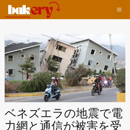
コ
メ
ン
テ
ン
ニ
ツ
へ
ュ
ス
キ
ッ
ー
プ
ベネズエラの地震で電
力網と通信が被害を受