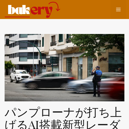
コ
メ
ン
テ
ン
ニ
ツ
へ
ュ
ス
キ
ッ
ー
プ
パンプローナが打ち上
げるAI搭載新型レーダ