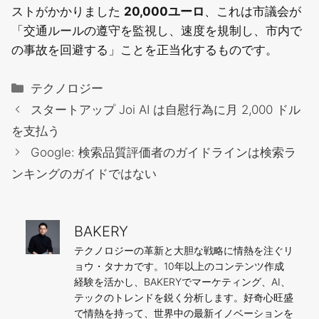
ストがかかりました
20,000ユーロ
、これは市議会が
「交通ルールの遵守を監視し、速度を規制し、市内で
の事故を回避する」ことを正当化するものです。
カ
テクノロジー
テ
スタートアップ Joi AI は自慰行為に月 2,000 ドル
ゴ
を支払う
リ
Google: 検索品質評価者のガイドラインは検索ラ
ー
ンキングのガイドではない
BAKERY
テクノロジーの革新と大胆な戦略に情熱を注ぐリ
ョウ・タナカです。10年以上のコンテンツ作成
経験を活かし、BAKERYでマーケティング、AI、
テックのトレンドを鋭く分析します。好奇心旺盛
で情熱を持って、世界中の最新イノベーションを