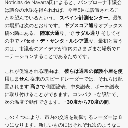
Noticias de Navarra氏によると、パンプローナ市議会
は議会の承認を得られれば、今年6月に設置されるこ
とを望んでいるという。
スペイン計測センター
。最初
の場所は次のとおりです。
ギプスコア通り
オブラタス
橋の隣にある、
陸軍大通り
、で
サダル通り
そしてそ
の中で
パセオ・デ・サンタ・ルシア通り
。最初と言う
のは、市議会のアイデアが市内のさまざまな場所でロ
ーテーションすることであるためです。
これが促進される理由は、
彼らは通常の保護小屋を使
用しません
従来のスピードレーダーでは。それらは配
置されます
高さで
側面譜表、中央譜表、ポーチ譜表
に取り付けることができます。コンパクトな設計で、
次の温度で動作できます。
-30度から70度の間
。
この 4 つにより、市内の交通を制御するレーダーは 8
つになります。新しいものにはそれぞれ次のようなコ