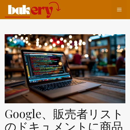
コ
メ
ン
テ
ン
ニ
ツ
へ
ュ
ス
キ
ッ
ー
プ
Google、販売者リスト
のドキュメントに商品