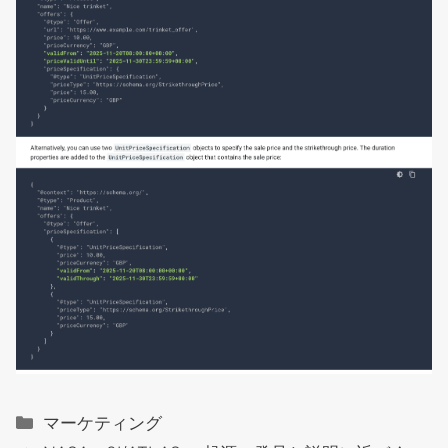
カ
マーケティング
テ