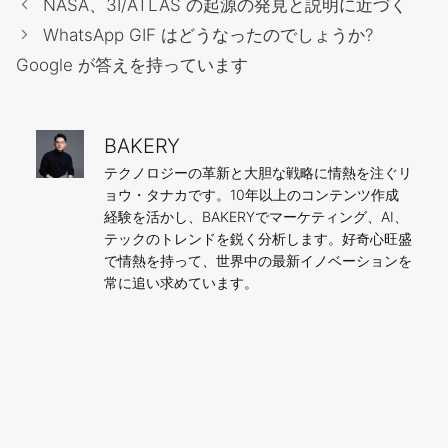
NASA、3I/ATLAS の起源の発見と説明に近づく
ゴ
WhatsApp GIF はどうなったのでしょうか?
リ
Google が答えを持っています
ー
BAKERY
テクノロジーの革新と大胆な戦略に情熱を注ぐリ
ョウ・タナカです。10年以上のコンテンツ作成
経験を活かし、BAKERYでマーケティング、AI、
テックのトレンドを鋭く分析します。好奇心旺盛
で情熱を持って、世界中の最新イノベーションを
常に追い求めています。