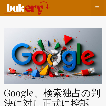
コ
メ
ン
テ
ン
ニ
ツ
へ
ュ
ス
キ
ッ
ー
プ
Google、検索独占の判
決に対し正式に控訴