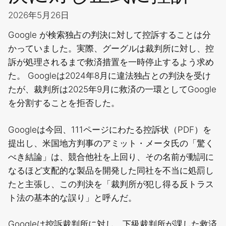
2026年5月26日
Google が検索独占の判決に対して控訴することは分
かっていました。実際、グーグルは裁判所に対し、控
訴が処理されるまで救済措置を一時停止するよう求め
た。 Googleは2024年8月に違法独占との判決を受け
たが、裁判所は2025年9月に救済の一環としてGoogle
を分割することを拒否した。
Googleは今回、111ページにわたる控訴状（PDF）を
提出し、米国地方判事のアミット・メータ氏の「驚く
べき結論」は、競合他社を上回り、その名前が動詞に
なるほど支配的な製品を開発した同社を不当に処罰し
たと主張し、この判決を「裁判所が犯し得る反トラス
ト法の基本的な誤り」と呼んだ。
Googleは控訴裁判所に対し、下級裁判所が課した救済