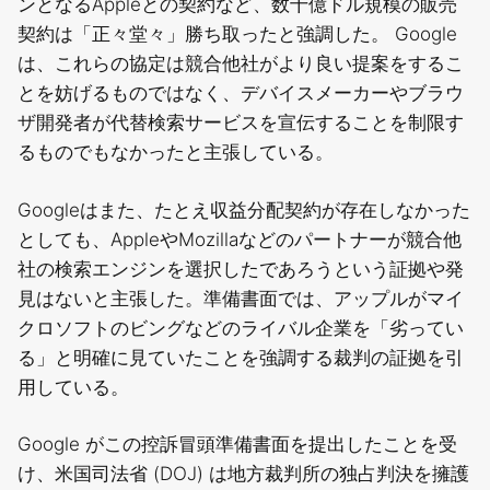
ンとなるAppleとの契約など、数十億ドル規模の販売
契約は「正々堂々」勝ち取ったと強調した。 Google
は、これらの協定は競合他社がより良い提案をするこ
とを妨げるものではなく、デバイスメーカーやブラウ
ザ開発者が代替検索サービスを宣伝することを制限す
るものでもなかったと主張している。
Googleはまた、たとえ収益分配契約が存在しなかった
としても、AppleやMozillaなどのパートナーが競合他
社の検索エンジンを選択したであろうという証拠や発
見はないと主張した。準備書面では、アップルがマイ
クロソフトのビングなどのライバル企業を「劣ってい
る」と明確に見ていたことを強調する裁判の証拠を引
用している。
Google がこの控訴冒頭準備書面を提出したことを受
け、米国司法省 (DOJ) は地方裁判所の独占判決を擁護