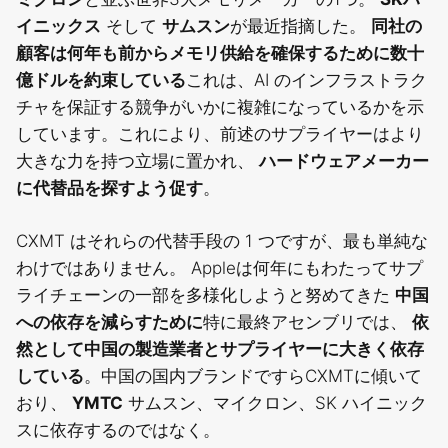
イニックス
そして
サムスン
が最近指摘した。
同社の
顧客は何年も前からメモリ供給を確保するために数十
億ドルを約束している
これは、AI のインフラストラク
チャを保証する競争がいかに複雑になっているかを示
しています。これにより、前述のサプライヤーはより
大きな力を持つ立場に置かれ、
ハードウェアメーカー
に代替品を探すよう促す
。
CXMT はそれらの代替手段の 1 つですが、最も単純な
わけではありません。 Appleは何年にもわたってサプ
ライチェーンの一部を多様化しようと努めてきた
中国
への依存を減らすために
特に最終アセンブリでは、
依
然として中国の製造業者とサプライヤーに大きく依存
している
。中国の国内ブランドですらCXMTに傾いて
おり、
YMTC
サムスン、マイクロン、SK ハイニック
スに依存するのではなく。