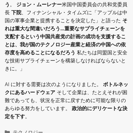
う
。
ジョン・ムーレナー
米国中国委員会の共和党委員
長
下院
、フィナンシャル・タイムズに「アップルは中
国の軍事企業と提携することを決定した」と語った
そ
れは重大な間違いだろう…重要なサプライチェーンを
支配するという中国共産党の計画の成功を支援するこ
とは、我が国のテクノロジー産業と経済の中国への依
存度を高めることになるだろう
私たちは同盟国と安全
な技術サプライチェーンを構築しなければならないと
きに。」
AI に対する需要は次のようになりました。
ボトルネッ
クにあるハードウェア
そして企業は、たとえそれが困
難であっても、状況を正常に戻すために可能な限りの
あらゆる努力をしています。
政治的にデリケートな決
定を下す
。
カ
テクノロジー