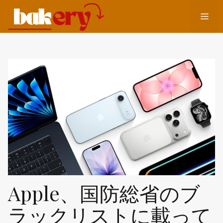
コ
メ
ン
テ
ン
ニ
ツ
へ
ュ
ス
キ
ッ
ー
プ
Apple、国防総省のブ
ラックリストに載って