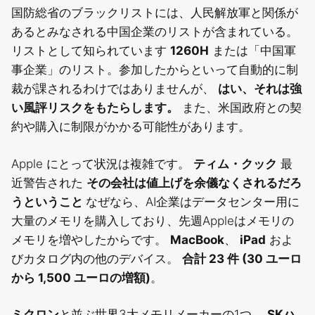
国防総省のブラックリストには、人民解放軍と関係が
あるとみなされる中国企業のリストが含まれている。
リストとして知られています
1260H
または「中国軍
事企業」のリスト。参加したからといって自動的に制
裁が課されるわけではありませんが、
はい、それは強
い風評リスクをもたらします。
また、米国政府との契
約や購入に制限がかかる可能性があります。
Apple にとって状況は複雑です。
ティム・クック
最
近警告された
その会社は値上げを余儀なくされるだろ
うということ
なぜなら、AI企業はデータセンター用に
大量のメモリを購入しており、先週Appleはメモリの
メモリを増やしたからです。
MacBook
、
iPad
およ
びカタログ内の他のデバイス。
合計 23 件 (30 ユーロ
から 1,500 ユーロの増額)
。
ミクロン
と並ぶ世界3大メモリメーカーの1つ。
SKハ