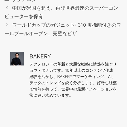
テ
中国が米国を超え、再び世界最速のスーパーコン
ゴ
ピューターを保有
リ
ワールドカップのガジェット: 310 度機能付きのワ
ー
ールプールオーブン、完璧なピザ
BAKERY
テクノロジーの革新と大胆な戦略に情熱を注ぐリ
ョウ・タナカです。10年以上のコンテンツ作成
経験を活かし、BAKERYでマーケティング、AI、
テックのトレンドを鋭く分析します。好奇心旺盛
で情熱を持って、世界中の最新イノベーションを
常に追い求めています。