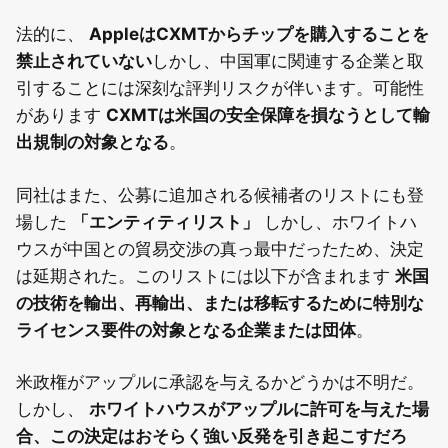
法的に、
AppleはCXMTからチップを購入することを
禁止されていない
しかし、中国軍に関連する企業と取
引することには深刻な評判リスクが伴います。可能性
があります
CXMTは米国の安全保障を損なうとして輸
出規制の対象となる
。
同社はまた、公募に追加される候補者のリストにも登
場した
「エンティティリスト」
しかし、ホワイトハ
ウスが中国との貿易交渉の真っ最中だったため、決定
は延期された。このリストには以下が含まれます
米国
の技術を輸出、再輸出、または移転するために特別な
ライセンス要件の対象となる企業または団体
。
米政権がアップルに承認を与えるかどうかは不明だ。
しかし、
ホワイトハウスがアップルに許可を与えた場
合、この決定はおそらく強い反発を引き起こすだろ