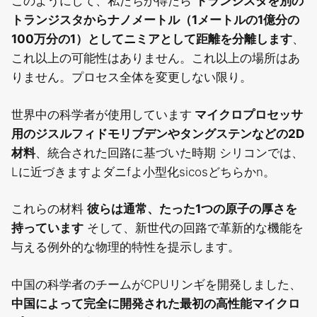
このようにして、私たちが得たら
トランジスタを別の
トランジスタからナノメートル（1メートルの1億分の
100万分の1）としてニミアとして距離を分離します
、
これ以上の可能性はありません。これ以上の場所はあ
りません。プロセス全体を変更しない限り。
世界中の科学者が使用しています
マイクロプロセッサ
用のジスルフィドモリブデンやタングステンなどの2D
材料
、統合された回路に基づいた時期
シリコンでは、
Lに近づきます
よ
ダニf
よ
小型化sicos
どちらか
n。
これらの材料
彼らは通常、たった1つの原子の厚さを
持っています
そして、新世代の回路で革新的な機能を
与える例外的な物理的特性を提示します。
中国の科学者のチームがCPUリンギを開発しました、
中国によって完全に開発された最初の高性能マイクロ