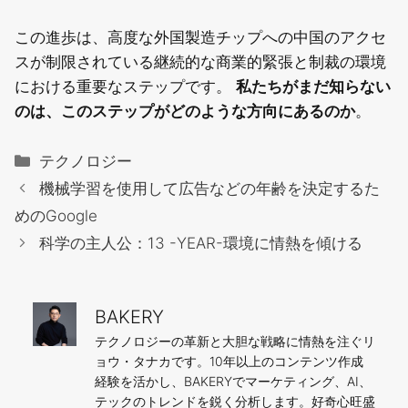
この進歩は、高度な外国製造チップへの中国のアクセ
スが制限されている継続的な商業的緊張と制裁の環境
における重要なステップです。
私たちがまだ知らない
のは、このステップがどのような方向にあるのか
。
カ
テクノロジー
テ
機械学習を使用して広告などの年齢を決定するた
ゴ
めのGoogle
リ
科学の主人公：13 -YEAR-環境に情熱を傾ける
ー
BAKERY
テクノロジーの革新と大胆な戦略に情熱を注ぐリ
ョウ・タナカです。10年以上のコンテンツ作成
経験を活かし、BAKERYでマーケティング、AI、
テックのトレンドを鋭く分析します。好奇心旺盛