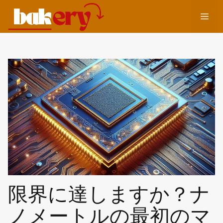
コ
メ
ン
テ
ン
ニ
ツ
へ
ュ
ス
キ
ッ
ー
プ
限界に達しますか？ナ
ノメートルの最初のマ