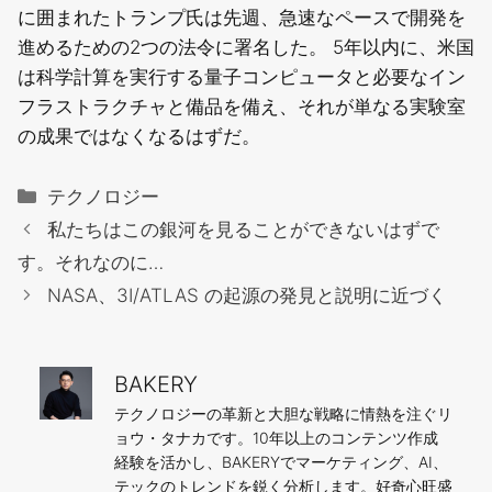
に囲まれたトランプ氏は先週、急速なペースで開発を
進めるための2つの法令に署名した。 5年以内に、米国
は科学計算を実行する量子コンピュータと必要なイン
フラストラクチャと備品を備え、それが単なる実験室
の成果ではなくなるはずだ。
カ
テクノロジー
テ
私たちはこの銀河を見ることができないはずで
ゴ
す。それなのに…
リ
NASA、3I/ATLAS の起源の発見と説明に近づく
ー
BAKERY
テクノロジーの革新と大胆な戦略に情熱を注ぐリ
ョウ・タナカです。10年以上のコンテンツ作成
経験を活かし、BAKERYでマーケティング、AI、
テックのトレンドを鋭く分析します。好奇心旺盛