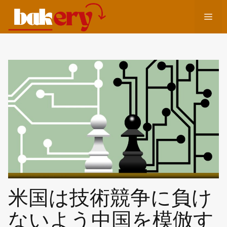
コ
メ
ン
テ
ン
ニ
ツ
へ
ュ
ス
キ
ッ
ー
プ
米国は技術競争に負け
ないよう中国を模倣す