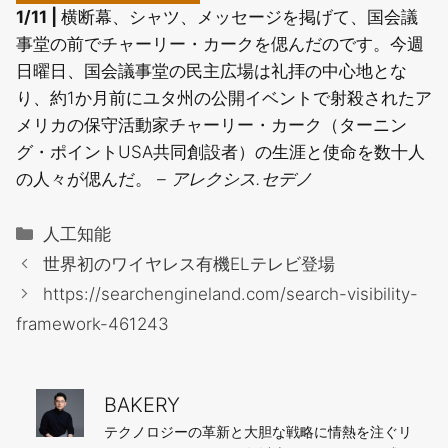
1/11 |
横断幕、シャツ、メッセージを掲げて、国会議
事堂の前でチャーリー・カークを偲んだのです。今週
日曜日、国会議事堂の民主広場は礼拝の中心地とな
り、約1か月前にユタ州の公開イベントで射殺されたア
メリカの保守活動家チャーリー・カーク（ターニン
グ・ポイントUSA共同創設者）の生涯と使命を数十人
の人々が偲んだ。
– アレクシス.セデノ
カ
人工知能
テ
世界初のワイヤレス有機ELテレビ登場
ゴ
https://searchengineland.com/search-visibility-
リ
framework-461243
ー
BAKERY
テクノロジーの革新と大胆な戦略に情熱を注ぐリ