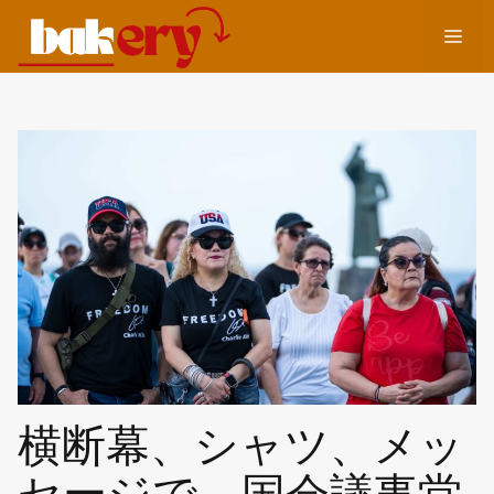
コ
メ
ン
テ
ン
ニ
ツ
へ
ュ
ス
キ
ッ
ー
プ
横断幕、シャツ、メッ
セージで、国会議事堂