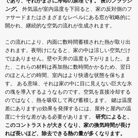
であり、それがまさに冷却の原理です。
夜のフラッシ
ング
。
外気温が室内温度を下回ると、家の反対側のフ
ァサードまたはさまざまなレベルにある窓が戦略的に
開かれ、継続的な空気の流れが生成されます。
この流れにより、内面に数時間蓄積された熱が取り出
されます。夜明けになると、家の中は涼しい空気だけ
ではありません。壁や天井の温度も下がりました。ま
た、これらの材料は再加熱に数時間かかるため、翌日
のほとんどの時間、室内はより快適な状態を保ちま
す。
ある意味、それは家の中に目に見えない巨大な氷
の塊を導入するようなものです。空気を直接冷却する
のではなく、熱を吸収して再び蓄積します。
鍵は温度
差にありますyp
効果を発揮するには、屋外と屋内の温
度に十分な差がある必要があります。
研究によると、
このコントラストが大きくなり、家の換気時間が長け
れば長いほど、除去できる熱の量が多くなります。