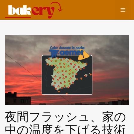
コ
メ
ン
テ
ン
ニ
ツ
へ
ュ
ス
キ
ッ
ー
プ
夜間フラッシュ、家の
中の温度を下げる技術