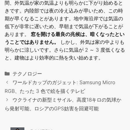
間、外気温が家の気温よりも明らかに下がり始めると
きです。内陸部では夜の冷え込みが早いため、この時
期が早くなることがあります。地中海沿岸では気温の
低下が非常に遅いため、早朝まで気温が下がることが
あります。
窓を開ける最良の兆候は、暗くなったとい
うことではありません。
しかし、外気は家の中よりも
明らかに涼しいです。さらに気温が 2 ～ 3 度低くなる
と、建物はより効率的に熱を失い始めます。
カ
テクノロジー
テ
ワールドカップのガジェット: Samsung Micro
ゴ
RGB、たった 3 色で絵を描くテレビ
リ
ウクライナの新型ミサイル、高度18キロの気球か
ー
ら発射可能、ロシアのGPS妨害を回避可能