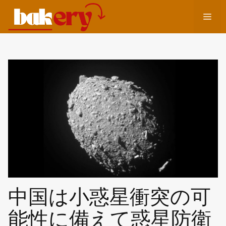
コ
メ
ン
テ
ン
ニ
ツ
へ
ュ
ス
キ
ッ
ー
プ
中国は小惑星衝突の可
能性に備えて惑星防衛