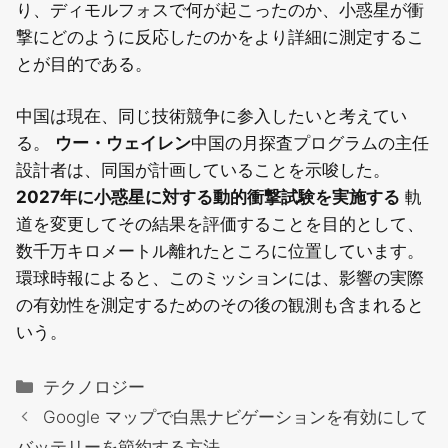
り、ディモルフォスで何が起こったのか、小惑星が衝
撃にどのように反応したのかをより詳細に測定するこ
とが目的である。
中国は現在、同じ技術競争に参入したいと考えてい
る。
ウー・ウェイレン
中国の月探査プログラムの主任
設計者は、同国が計画していることを示唆した。
2027年に小惑星に対する動的衝撃試験を実施する
軌
道を変更してその結果を評価することを目的として、
数千万キロメートル離れたところに位置しています。
環球時報によると、このミッションには、影響の実際
の有効性を測定するためのその後の観測も含まれると
いう。
カ
テクノロジー
テ
Google マップで白黒ナビゲーションを有効にして
ゴ
バッテリーを節約する方法