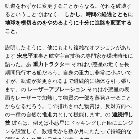
軌道をわずかに変更することからなる。それを破壊す
るということではなく、
しかし、時間の経過とともに
地球を横切るのをやめるように十分に進路を変更する
こと
。
説明したように、他にもより複雑なオプションがあり
ます
宋忠平
軍事と航空宇宙技術の専門家が環球時報に
語った。あ
重力トラクター
それは小惑星の近くを長
期間飛行する船だろう。自身の重力は非常に小さいで
すが、軌道が変更されるまで継続的に物体を引っ張り
ます。の
レーザーアブレーション
それは小惑星の表
面をレーザーで加熱して物質の一部を蒸発させること
からなるだろう。この排出された物質は、反対方向へ
の一種の自然な推進力として機能します。の
連続押し
技
彼らは、例えば小惑星にドッキングした船にエンジ
ンを設置して、数週間から数か月にわたって持続的な