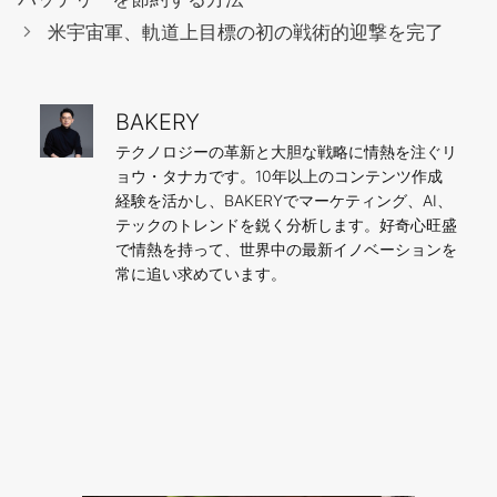
リ
米宇宙軍、軌道上目標の初の戦術的迎撃を完了
ー
BAKERY
テクノロジーの革新と大胆な戦略に情熱を注ぐリ
ョウ・タナカです。10年以上のコンテンツ作成
経験を活かし、BAKERYでマーケティング、AI、
テックのトレンドを鋭く分析します。好奇心旺盛
で情熱を持って、世界中の最新イノベーションを
常に追い求めています。