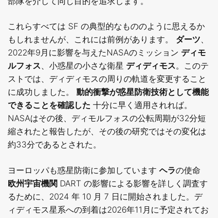
部隊を介して同じ目的を追求します。
これらすべては SF の典型的なもののように思えるか
もしれませんが、これには前例があります。
ダーツ
、
2022年9月に影響を与えたNASAのミッション
ディモ
ルフォス
、小惑星の小さな衛星
ディディモス
。このテ
ストでは、ディディモスの周りの軌道を変更すること
に成功しました。
動的衝撃が惑星防衛技術として機能
できることを確認した
十分に早く適用されれば。
NASAはその後、ディモルフォスの公転周期が32分短
縮されたと報告したが、その後の研究ではその変化は
約33分であるとされた。
ヨーロッパも惑星防衛に参加しています
ヘラ
の使命
欧州宇宙機関
DART の影響による影響を詳しく調査す
るために、2024 年 10 月 7 日に開始されました。デ
ィディモス星系への到着は2026年11月に予定されてお