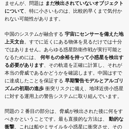
ませんが、問題は
まだ検出されていないオブジェクト
について
、特に小さいものは、比較的早くまで気付か
れない可能性があります。
中国のシステムが融合する
宇宙にセンサーを備えた地
上天文台
。すでに近くにある物体を見るだけでは十分
ではありません。あらゆる惑星防衛作戦が実行可能と
なるためには、
何年もの余裕を持って小惑星を検出す
る必要があります
、その軌道を正確に計算し、それが
本当の脅威であるかどうかを確認します。中国はすで
に達成したことを保証する
早期警告モデルとアルゴリ
ズムの初期の進歩
衝突リスクに備え、地球近傍小惑星
に対する運用上の警告システムに取り組んでいます。
問題の 2 番目の部分は、脅威が検出された後に何をす
べきかということです。最も直接的な方法は、
動的な
衝撃
、これは船やミサイルを小惑星に衝突させ、その