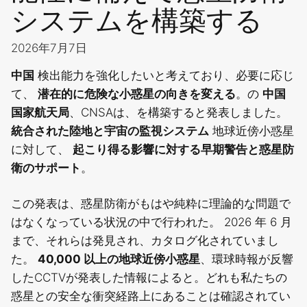
システムを構築する
2026年7月7日
中国
検出能力を強化したいと考えており、必要に応じ
て、
潜在的に危険な小惑星の向きを変える
。の
中国
国家航天局
、CNSAは、を構築すると発表しました。
統合された陸地と宇宙の監視システム
地球近傍小惑星
に対して、
起こり得る影響に対する早期警告と惑星防
衛のサポート
。
この発表は、惑星防衛がもはや純粋に理論的な問題で
はなくなっている状況の中で行われた。 2026 年 6 月
まで、それらは発見され、カタログ化されていまし
た。
40,000 以上の地球近傍小惑星
、環球時報が反響
したCCTVが発表した情報によると。どれも私たちの
惑星との安全な衝突経路上にあることは確認されてい