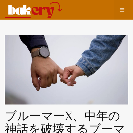
コ
メ
ン
テ
ン
ニ
ツ
へ
ュ
ス
キ
ッ
ー
プ
ブルーマーX、中年の
神話を破壊するブーマ